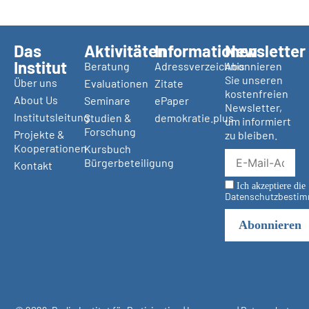
Das
Aktivitäten
Informationen
Newsletter
Institut
Beratung
Adressverzeichnis
Abonnieren
Sie unseren
Über uns
Evaluationen
Zitate
kostenfreien
About Us
Seminare
ePaper
Newsletter,
Institutsleitung
Studien &
demokratie.plus
um informiert
Forschung
Projekte &
zu bleiben.
Kooperationen
Kursbuch
Bürgerbeteiligung
Kontakt
Ich akzeptiere die
Datenschutzbesti